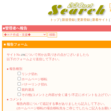
トップ
|
新規登録
|
更新登録
|
新着サイト
|
■管理者へ報告
■ 報告フォーム
サイトNo.
について何かお気づきの点がございましたら
270
以下のフォームより送信して下さい。
● 報告種別
リンク切れ
ホームページ移転
バナーリンク切れ
規約違反
その他(コメントと内容が全く違う/不正にポイントを上げてい
● コメント
報告内容について追記する事がありましたら記入して下さい。
(ホームページ移転の場合移転先をご存じでしたらご記入をお願